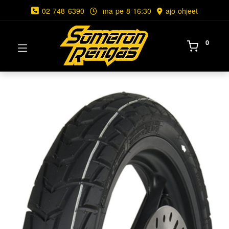
02 748 6390
ma-pe 8-16:30
ajo-ohjeet
0