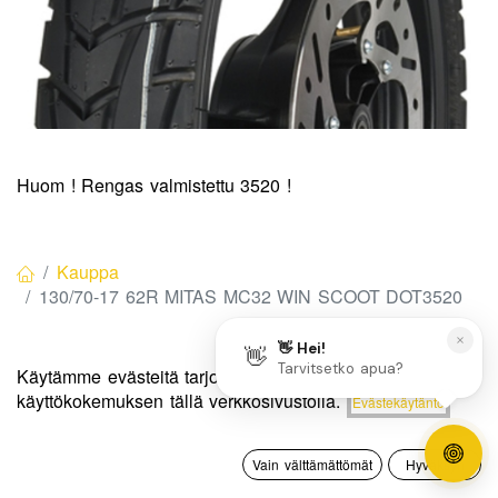
Huom ! Rengas valmistettu 3520 !
Kauppa
130/70-17 62R MITAS MC32 WIN SCOOT DOT3520
130/70-17 62R MITAS MC32 WIN
Käytämme evästeitä tarjotaksemme sinulle paremman
Hinta:
käyttökokemuksen tällä verkkosivustolla.
Evästekäytäntö
Lisää ostoskoriin
SCOOT DOT3520
50,00
€
0
Tuotekoodi:
75466541
Vain välttämättömät
Hyväksyn
Etusivu
Haku
Toivelista
Tili