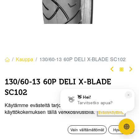
Kauppa
130/60-13 60P DELI X-BLADE SC102
130/60-13 60P DELI X-BLADE
SC102
Tuotekoodi:
8451468
Käytämme evästeitä tarjotaksemme sinulle paremman
Hinta:
käyttökokemuksen tällä verkkosivustolla.
Evästekäytäntö
Lisää ostoskoriin
50,00
€
/ kpl
50,00
€
0
Vain välttämättömät
Hyväksyn
Heti
Etusivu
Haku
Toivelista
Tili
saatavilla:
1 kpl