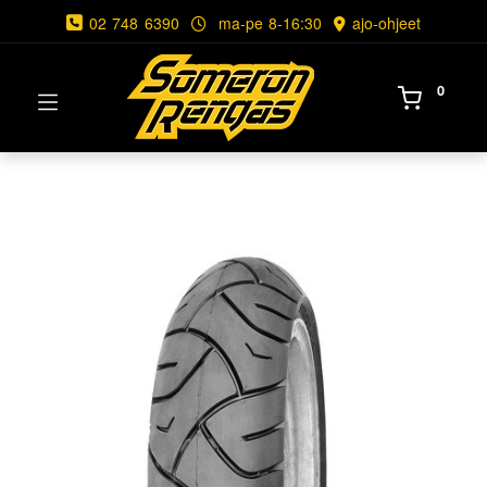
02 748 6390
ma-pe 8-16:30
ajo-ohjeet
0