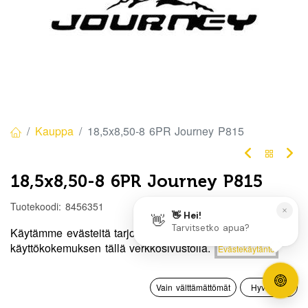
Kauppa
18,5x8,50-8 6PR Journey P815
18,5x8,50-8 6PR Journey P815
Tuotekoodi:
8456351
70,00
€
/ kpl
Käytämme evästeitä tarjotaksemme sinulle paremman
Hinta:
käyttökokemuksen tällä verkkosivustolla.
Evästekäytäntö
Lisää ostoskoriin
70,00
€
Heti
0
saatavilla:
2 kpl
Vain välttämättömät
Hyväksyn
Etusivu
Haku
Toivelista
Tili