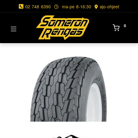
02 748 6390
ma-pe 8-16:30
ajo-ohjeet
0