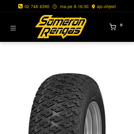
02 748 6390
ma-pe 8-16:30
ajo-ohjeet
0