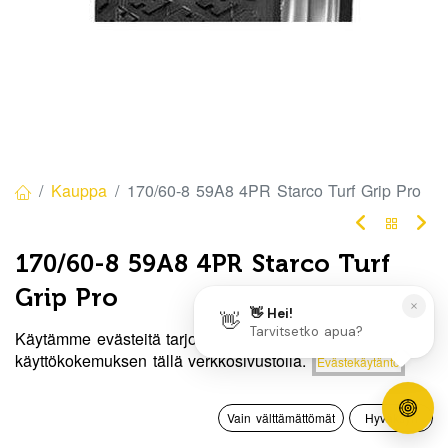
Kauppa
170/60-8 59A8 4PR Starco Turf Grip Pro
170/60-8 59A8 4PR Starco Turf
Grip Pro
Tuotekoodi:
856413548564
Käytämme evästeitä tarjotaksemme sinulle paremman
Hinta:
käyttökokemuksen tällä verkkosivustolla.
Evästekäytäntö
Lisää ostoskoriin
80,00
€
/ kpl
80,00
€
0
Vain välttämättömät
Hyväksyn
Heti
Etusivu
Haku
Toivelista
Tili
saatavilla:
3 kpl