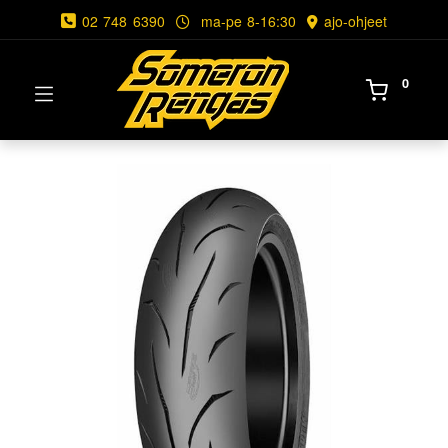
02 748 6390
ma-pe 8-16:30
ajo-ohjeet
0