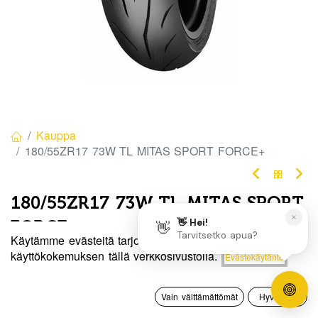
Kauppa
180/55ZR17 73W TL MITAS SPORT FORCE+
180/55ZR17 73W TL MITAS SPORT
FORCE+
Käytämme evästeitä tarjotaksemme sinulle paremman
Tuotekoodi:
86541
Hinta:
käyttökokemuksen tällä verkkosivustolla.
Evästekäytäntö
Lisää ostoskoriin
180,00
€
180,00
€
/ kpl
0
Vain välttämättömät
Hyväksyn
Etusivu
Haku
Toivelista
Tili
Heti