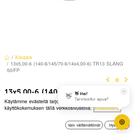
Kauppa
13x5,00-6 (140-6/145/70-6/14x4,00-6) TR13 SLANG
50/FP
13x5,00-6 (140-6/145/70-
Käytämme evästeitä tarjotaksemme sinulle paremman
6/14x4,00-6) TR13 SLANG 50/FP
Hinta:
käyttökokemuksen tällä verkkosivustolla.
Evästekäytäntö
Lisää ostoskoriin
8,50
€
Tuotekoodi:
9524
0
8,50
€
/ kpl
Vain välttämättömät
Hyväksyn
Etusivu
Haku
Toivelista
Tili