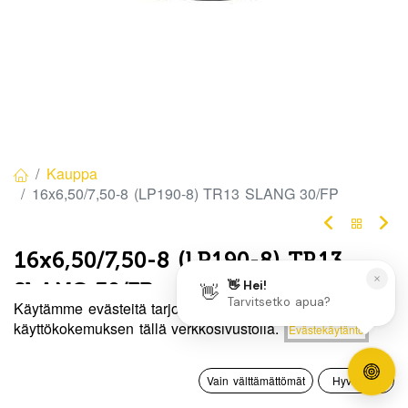
Kauppa
16x6,50/7,50-8 (LP190-8) TR13 SLANG 30/FP
16x6,50/7,50-8 (LP190-8) TR13
SLANG 30/FP
Käytämme evästeitä tarjotaksemme sinulle paremman
Tuotekoodi:
9540
Hinta:
käyttökokemuksen tällä verkkosivustolla.
Evästekäytäntö
Lisää ostoskoriin
10,00
€
10,00
€
/ kpl
0
Vain välttämättömät
Hyväksyn
Etusivu
Haku
Toivelista
Tili
Heti