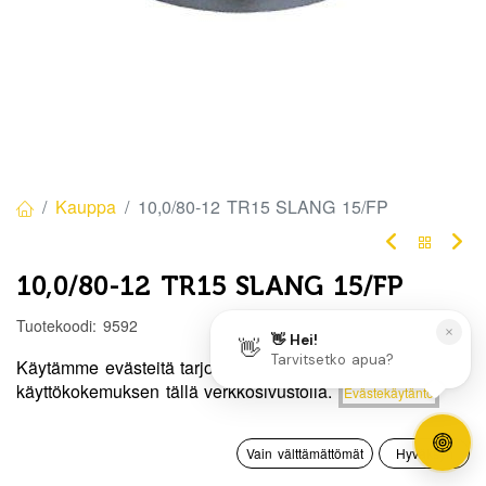
Kauppa
10,0/80-12 TR15 SLANG 15/FP
10,0/80-12 TR15 SLANG 15/FP
Tuotekoodi:
9592
21,00
€
/ kpl
Käytämme evästeitä tarjotaksemme sinulle paremman
Hinta:
käyttökokemuksen tällä verkkosivustolla.
Evästekäytäntö
Lisää ostoskoriin
21,00
€
Heti
0
saatavilla:
11
Vain välttämättömät
Hyväksyn
kpl
Etusivu
Haku
Toivelista
Tili