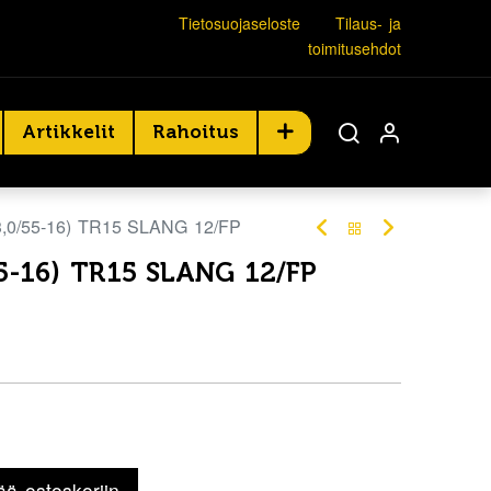
Tietosuojaseloste
Tilaus- ja
toimitusehdot
Artikkelit
Rahoitus
13,0/55-16) TR15 SLANG 12/FP
55-16) TR15 SLANG 12/FP
ää ostoskoriin