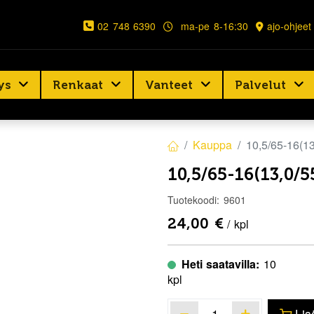
02 748 6390
ma-pe 8-16:30
ajo-ohjeet
ys
Renkaat
Vanteet
Palvelut
Kauppa
10,5/65-16(
10,5/65-16(13,0/
Tuotekoodi:
9601
24,00
€
/ kpl
Heti saatavilla:
10
kpl
Lis