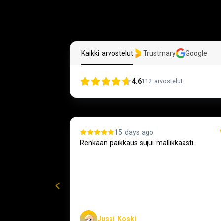
Kaikki arvostelut
Trustmary
Google
4.6
112
arvostelut
15 days ago
ioloaikojen
Renkaan paikkaus sujui mallikkaasti.
imatta
n ja matka
i oli hieman
a....
Jussi Koski