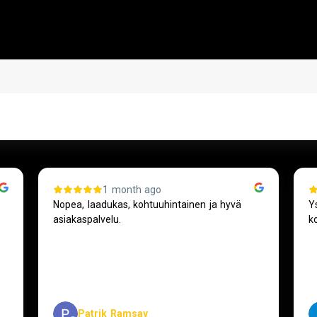
Asiakkaidemme kokemuksia
1 month ago
Nopea, laadukas, kohtuuhintainen ja hyvä
Y
asiakaspalvelu.
k
Patrik Ramsay