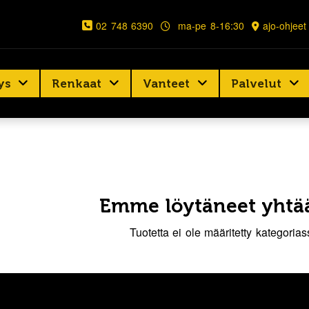
02 748 6390
ma-pe 8-16:30
ajo-ohjeet
ys
Renkaat
Vanteet
Palvelut
Emme löytäneet yhtää
Tuotetta ei ole määritetty kategoria