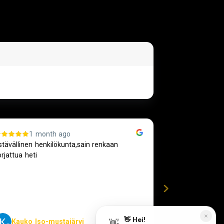
1 month ago
3 m
stävällinen henkilökunta,sain renkaan
Voi voi .. työn 
orjattua heti
Kauko Iso-mustajärvi
H