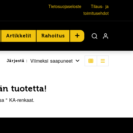
Tietosuojaseloste
Tilaus- ja
toimitusehdot
Artikkelit
Rahoitus
Viimeksi saapuneet
Järjestä :
n tuotetta!
ssa "
KA-renkaat
.