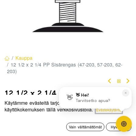
Kauppa
12 1/2 x 2 1/4 PP Sisärengas (47-203, 57-203, 62-
203)
12 1/2 x 2 1/4 PP Sisärengas (47-
Käytämme evästeitä tarjotaksemme sinulle paremman
203, 57-203, 62-203)
Hinta:
käyttökokemuksen tällä verkkosivustolla.
Evästekäytäntö
Lisää ostoskoriin
15,00
€
Tuotekoodi:
P41530
0
15,00
€
/ kpl
Vain välttämättömät
Hyväksyn
Etusivu
Haku
Toivelista
Tili