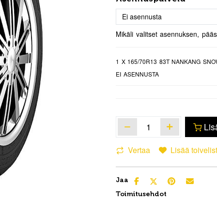
Mikäli valitset asennuksen, pää
1
X 165/70R13 83T NANKANG SNO
EI ASENNUSTA
Lis
Vertaa
Lisää toivelis
Jaa
Toimitusehdot