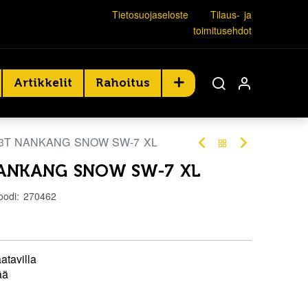
Tietosuojaseloste
Tilaus- ja
toimitusehdot
Artikkelit
Rahoitus
83T NANKANG SNOW SW-7 XL
NANKANG SNOW SW-7 XL
oodi:
270462
atavilla
ää