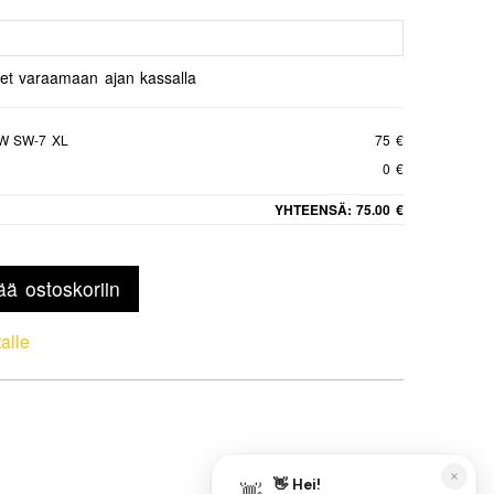
set varaamaan ajan kassalla
W SW-7 XL
75 €
0 €
YHTEENSÄ:
75.00 €
ää ostoskoriin
talle