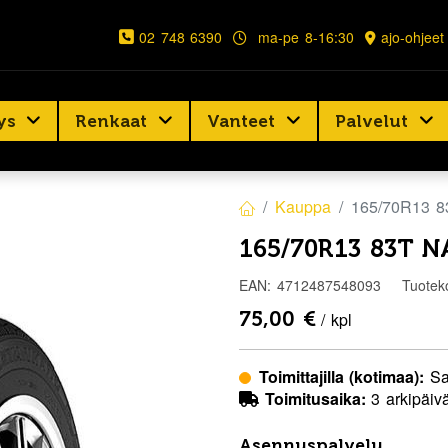
02 748 6390
ma-pe 8-16:30
ajo-ohjeet
ys
Renkaat
Vanteet
Palvelut
Kauppa
165/70R13 
165/70R13 83T 
EAN:
4712487548093
Tuotek
75,00
€
/ kpl
Toimittajilla (kotimaa):
Sa
Toimitusaika:
3 arkipäiv
Asennuspalvelu