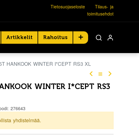
Tietosuojaseloste
Tilaus- ja
toimitusehdot
Artikkelit
Rahoitus
85T HANKOOK WINTER I*CEPT RS3 XL
HANKOOK WINTER I*CEPT RS3
oodi:
276643
ollista yhdistelmää.