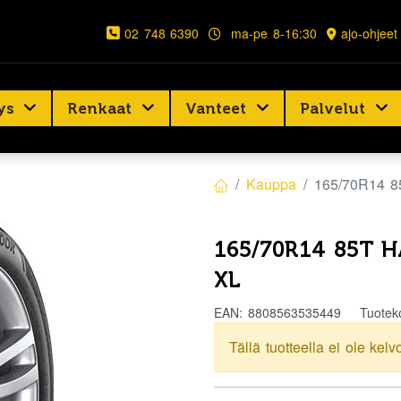
02 748 6390
ma-pe 8-16:30
ajo-ohjeet
ys
Renkaat
Vanteet
Palvelut
Kauppa
165/70R14 
165/70R14 85T 
XL
EAN:
8808563535449
Tuotek
Tällä tuotteella ei ole kelv