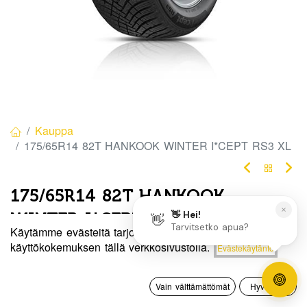
Kauppa
175/65R14 82T HANKOOK WINTER I*CEPT RS3 XL
175/65R14 82T HANKOOK
WINTER I*CEPT RS3 XL
Käytämme evästeitä tarjotaksemme sinulle paremman
EAN:
8808563535333
Tuotekoodi:
276644
Hinta:
käyttökokemuksen tällä verkkosivustolla.
Evästekäytäntö
Lisää ostoskoriin
15,00
€
Tällä tuotteella ei ole kelvollista yhdistelmää.
0
Vain välttämättömät
Hyväksyn
Etusivu
Haku
Toivelista
Tili