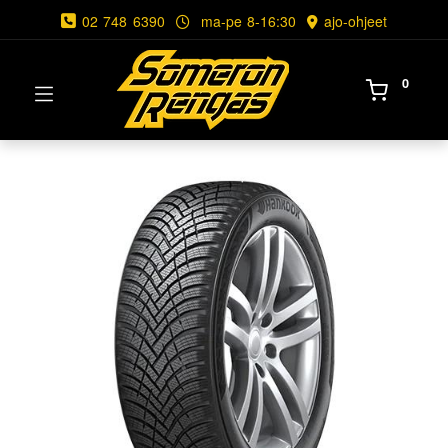
02 748 6390
ma-pe 8-16:30
ajo-ohjeet
0