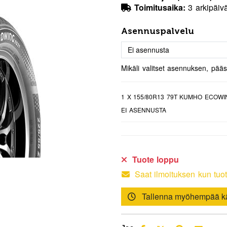
Toimitusaika:
3 arkipäiv
Asennuspalvelu
Mikäli valitset asennuksen, pää
1
X 155/80R13 79T KUMHO ECOWI
EI ASENNUSTA
Tuote loppu
Saat ilmoituksen kun tuot
Tallenna myöhempää kä