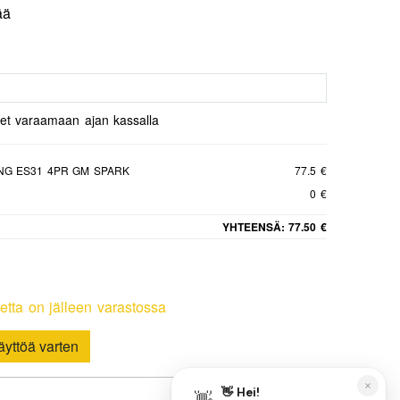
ää
set varaamaan ajan kassalla
NG ES31 4PR GM SPARK
77.5 €
0 €
YHTEENSÄ:
77.50 €
etta on jälleen varastossa
yttöä varten