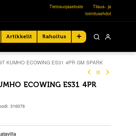
Tietosuojaseloste
Tilaus- ja
toimitusehdot
Artikkelit
Rahoitus
79T KUMHO ECOWING ES31 4PR GM SPARK
KUMHO ECOWING ES31 4PR
oodi:
316076
atavilla