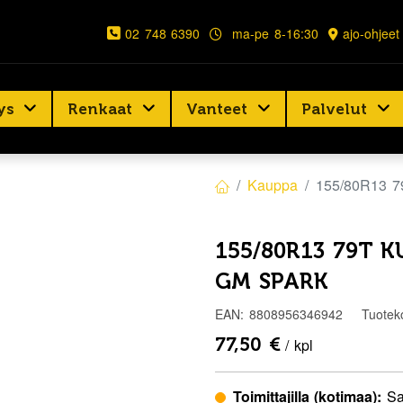
02 748 6390
ma-pe 8-16:30
ajo-ohjeet
ys
Renkaat
Vanteet
Palvelut
Kauppa
155/80R13 
155/80R13 79T 
GM SPARK
EAN:
8808956346942
Tuotek
77,50
€
/ kpl
Toimittajilla (kotimaa):
Sa