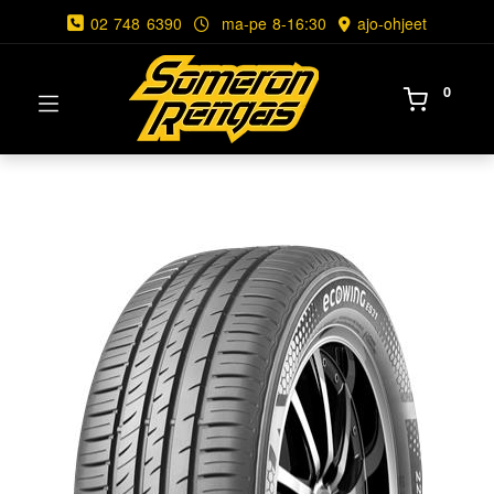
02 748 6390
ma-pe 8-16:30
ajo-ohjeet
0