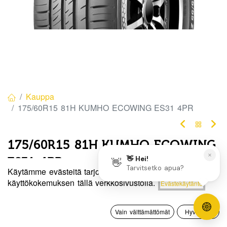
Kauppa
175/60R15 81H KUMHO ECOWING ES31 4PR
175/60R15 81H KUMHO ECOWING
ES31 4PR
Käytämme evästeitä tarjotaksemme sinulle paremman
EAN:
8808956258603
Tuotekoodi:
316077
Hinta:
käyttökokemuksen tällä verkkosivustolla.
Evästekäytäntö
Lisää ostoskoriin
92,50
€
92,50
€
/ kpl
0
Vain välttämättömät
Hyväksyn
Etusivu
Haku
Toivelista
Tili
Toimittajilla (kotimaa):
Saatavilla