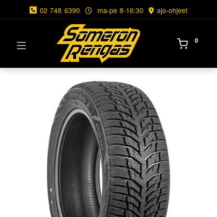
02 748 6390
ma-pe 8-16:30
ajo-ohjeet
0