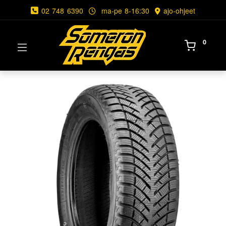
02 748 6390
ma-pe 8-16:30
ajo-ohjeet
0