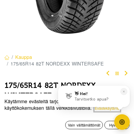
Kauppa
175/65R14 82T NORDEXX WINTERSAFE
175/65R14 82T NORDEXX
WINTERSAFE
Käytämme evästeitä tarjotaksemme sinulle paremman
EAN:
5705050003623
Tuotekoodi:
329853
Hinta:
käyttökokemuksen tällä verkkosivustolla.
Evästekäytäntö
Lisää ostoskoriin
70,00
€
Tällä tuotteella ei ole kelvollista yhdistelmää.
0
Vain välttämättömät
Hyväksyn
Etusivu
Haku
Toivelista
Tili