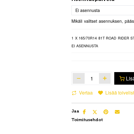
Mikäli valitset asennuksen, pää
1
X 165/70R14 81T ROAD RIDER 
EI ASENNUSTA
Lis
Vertaa
Lisää toivelis
Jaa
Toimitusehdot