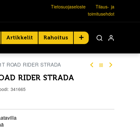
Tietosuojaseloste
Tilaus- ja
toimitusehdot
Artikkelit
Rahoitus
81T ROAD RIDER STRADA
ROAD RIDER STRADA
oodi:
341665
atavilla
ää