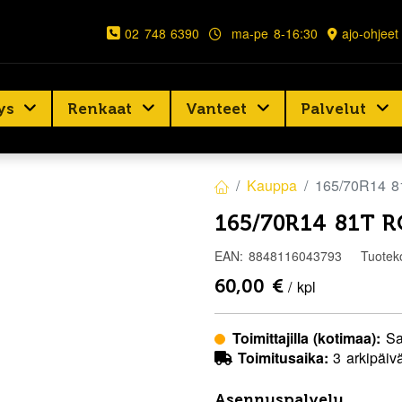
02 748 6390
ma-pe 8-16:30
ajo-ohjeet
ys
Renkaat
Vanteet
Palvelut
Kauppa
165/70R14 
165/70R14 81T 
EAN:
8848116043793
Tuotek
60,00
€
/ kpl
Toimittajilla (kotimaa):
Sa
Toimitusaika:
3 arkipäiv
Asennuspalvelu