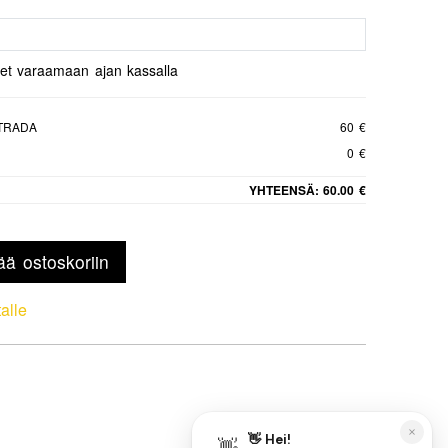
set varaamaan ajan kassalla
STRADA
60 €
0 €
YHTEENSÄ:
60.00 €
ää ostoskoriin
talle