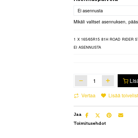
Mikäli valitset asennuksen, pää
1
X 165/65R15 81H ROAD RIDER 
EI ASENNUSTA
Lis
Vertaa
Lisää toivelis
Jaa
Toimitusehdot