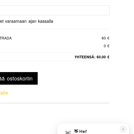
set varaamaan ajan kassalla
STRADA
60 €
0 €
YHTEENSÄ:
60.00 €
ää ostoskoriin
talle