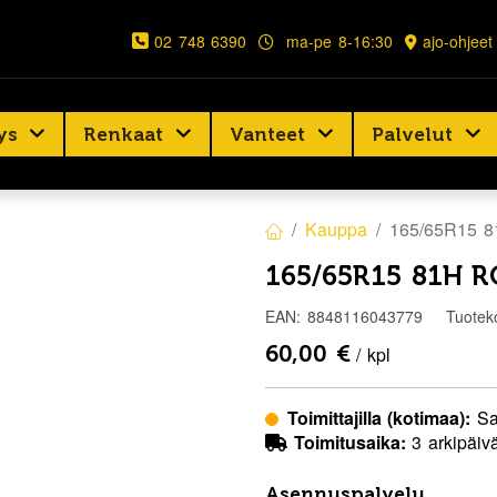
02 748 6390
ma-pe 8-16:30
ajo-ohjeet
ys
Renkaat
Vanteet
Palvelut
Kauppa
165/65R15 
165/65R15 81H 
EAN:
8848116043779
Tuotek
60,00
€
/ kpl
Toimittajilla (kotimaa):
Sa
Toimitusaika:
3 arkipäiv
Asennuspalvelu