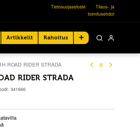
Tietosuojaseloste
Tilaus- ja
toimitusehdot
Artikkelit
Rahoitus
81H ROAD RIDER STRADA
ROAD RIDER STRADA
oodi:
341666
atavilla
ää