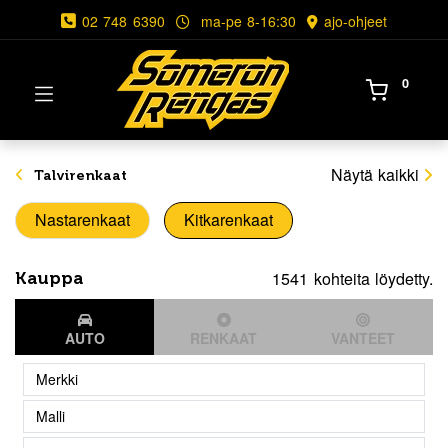
02 748 6390
ma-pe 8-16:30
ajo-ohjeet
0
Näytä kaikki
Talvirenkaat
Nastarenkaat
Kitkarenkaat
1541 kohteita löydetty.
Kauppa
AUTO
RENKAAT
VANTEET